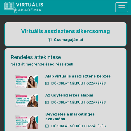
Togg
navig
Virtuális asszisztens sikercsomag
Csomagajánlat
Rendelés áttekintése
Nézd át megrendelésed részleteit!
Alap virtuális asszisztens képzés
IDŐKORLÁT NÉLKÜLI HOZZÁFÉRÉS
Az ügyfélszerzés alapjai
IDŐKORLÁT NÉLKÜLI HOZZÁFÉRÉS
Bevezetés a marketinges
szakmába
IDŐKORLÁT NÉLKÜLI HOZZÁFÉRÉS