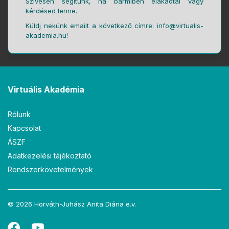
Szívesen segítünk, ha bármiben elakadtál vagy
kérdésed lenne.
Küldj nekünk emailt a következő címre: info@virtualis-
akademia.hu!
Virtuális Akadémia
Rólunk
Kapcsolat
ÁSZF
Adatkezelési tájékoztató
Rendszerkövetelmények
© 2026 Horváth-Juhász Anita Diána e.v.