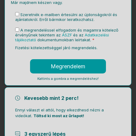
Már majdnem készen vagy.
Szeretnék e-mailben értesülni az újdonságokról és
ajánlatokról. Erről bármikor leiratkozhatsz.
A megrendeléssel elfogadom és magamra kötelező
érvényűnek tekintem az
ÁSZF
és az
Adatkezelési
tájékoztató
dokumentumokban leírtakat.
*
Fizetési kötelezettséggel járó megrendelés.
Kattints a gombra a megrendeléshez!
Kevesebb mint 2 perc!
Ennyi választ el attól, hogy elkezdhesd nézni a
videókat.
Töltsd ki most az űrlapot!
3 egyszerű lépés